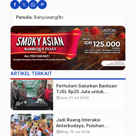
Penulis
: Banyuwangi1tv
ARTIKEL TERKAIT
Perhutani Salurkan Bantuan
TJSL Rp25 Juta untuk
Perbaikan Jalan Warga
calendar_month
Jum, 31 Jul 2026
Sekitar Hutan di Banyuwangi
photo_camera
4
Jadi Ruang Interaksi
Antarbudaya, Puluhan
Wisatawan Mancanegara
calendar_month
Ming, 19 Jul 2026