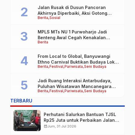
Jalan Rusak di Dusun Pancoran
Akhirnya Diperbaiki, Aksi Gotong
Berita
Sosial
Royong FRB dan Laskar Bali Shanti Jet
Lie Tuai Apresiasi Warga
MPLS MTs NU 1 Purwoharjo Jadi
Benteng Awal Cegah Kenakalan
Berita
Remaja, Polsek Purwoharjo Tanamkan
Kesadaran Hukum Sejak Hari Pertama
From Local to Global, Banyuwangi
Ethno Carnival Buktikan Budaya Lokal
Berita
Festival
Pariwisata
Seni Budaya
Mampu Mendunia
Jadi Ruang Interaksi Antarbudaya,
Puluhan Wisatawan Mancanegara
Berita
Festival
Pariwisata
Seni Budaya
Meriahkan BEC 2026
TERBARU
Perhutani Salurkan Bantuan TJSL
Rp25 Juta untuk Perbaikan Jalan
Warga Sekitar Hutan di
calendar_month
Jum, 31 Jul 2026
Banyuwangi