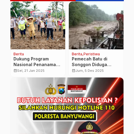
Berita
Berita
Peristiwa
Be
Dukung Program
Pemecah Batu di
T
Nasional Penanaman 1
Songgon Diduga
3
Juta Hektare Jagung,
Hanyut Terseret Arus
L
calendar_month
calendar_month
calendar_month
Sel, 21 Jan 2025
Jum, 5 Des 2025
Banyuwangi Siapkan
Sungai Badeng
K
650 Hektar Lahan