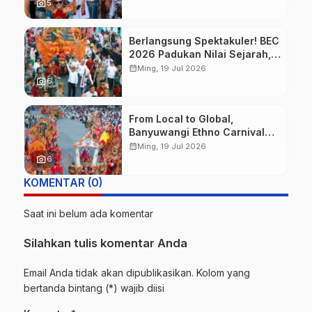
Meriahkan BEC 2026
photo_camera
5
Berlangsung Spektakuler! BEC
2026 Padukan Nilai Sejarah,
Budaya, dan Fashion Berkelas
calendar_month
Ming, 19 Jul 2026
Dunia
photo_camera
6
From Local to Global,
Banyuwangi Ethno Carnival
Buktikan Budaya Lokal Mampu
calendar_month
Ming, 19 Jul 2026
Mendunia
photo_camera
6
KOMENTAR (0)
Saat ini belum ada komentar
Silahkan tulis komentar Anda
Email Anda tidak akan dipublikasikan. Kolom yang
bertanda bintang (*) wajib diisi