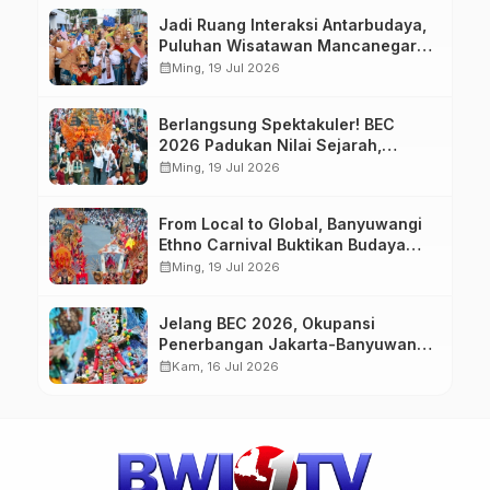
Jadi Ruang Interaksi Antarbudaya,
Puluhan Wisatawan Mancanegara
Meriahkan BEC 2026
calendar_month
Ming, 19 Jul 2026
Berlangsung Spektakuler! BEC
2026 Padukan Nilai Sejarah,
Budaya, dan Fashion Berkelas
calendar_month
Ming, 19 Jul 2026
Dunia
From Local to Global, Banyuwangi
Ethno Carnival Buktikan Budaya
Lokal Mampu Mendunia
calendar_month
Ming, 19 Jul 2026
Jelang BEC 2026, Okupansi
Penerbangan Jakarta-Banyuwangi
Tembus 90 Persen
calendar_month
Kam, 16 Jul 2026