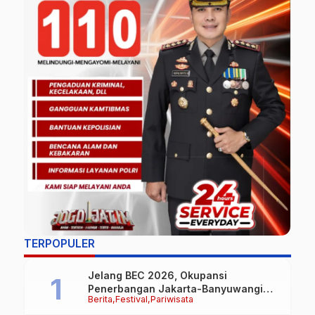
TERPOPULER
Jelang BEC 2026, Okupansi
Penerbangan Jakarta-Banyuwangi
Berita
Festival
Pariwisata
Tembus 90 Persen