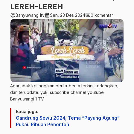
LEREH-LEREH
account_circle
calendar_month
comment
Banyuwangi1tv
Sen, 23 Des 2024
0 komentar
Agar tidak ketinggalan berita-berita terkini, terlengkap,
dan terupdate. yuk, subscribe channel youtube
Banyuwangi 1 TV
Baca juga:
Gandrung Sewu 2024, Tema “Payung Agung”
Pukau Ribuan Penonton