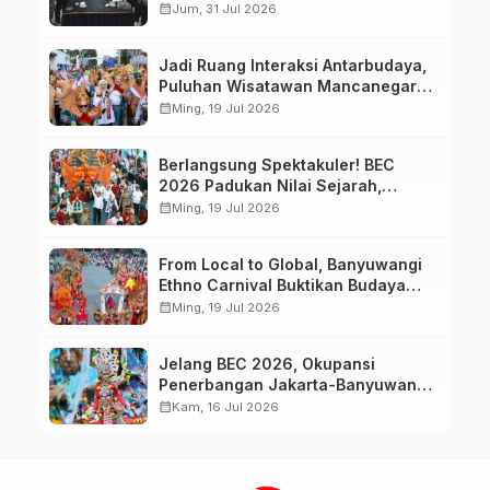
Warga Sekitar Hutan di
calendar_month
Jum, 31 Jul 2026
Banyuwangi
Jadi Ruang Interaksi Antarbudaya,
Puluhan Wisatawan Mancanegara
Meriahkan BEC 2026
calendar_month
Ming, 19 Jul 2026
Berlangsung Spektakuler! BEC
2026 Padukan Nilai Sejarah,
Budaya, dan Fashion Berkelas
calendar_month
Ming, 19 Jul 2026
Dunia
From Local to Global, Banyuwangi
Ethno Carnival Buktikan Budaya
Lokal Mampu Mendunia
calendar_month
Ming, 19 Jul 2026
Jelang BEC 2026, Okupansi
Penerbangan Jakarta-Banyuwangi
Tembus 90 Persen
calendar_month
Kam, 16 Jul 2026