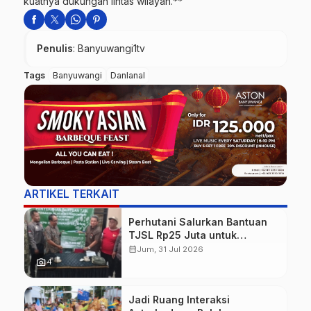
kuatnya dukungan lintas wilayah.**
Penulis
: Banyuwangi1tv
Tags
Banyuwangi
Danlanal
ARTIKEL TERKAIT
Perhutani Salurkan Bantuan
TJSL Rp25 Juta untuk
Perbaikan Jalan Warga
calendar_month
Jum, 31 Jul 2026
Sekitar Hutan di Banyuwangi
photo_camera
4
Jadi Ruang Interaksi