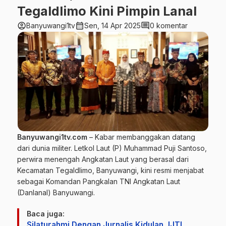
Tegaldlimo Kini Pimpin Lanal
account_circle
calendar_month
comment
Banyuwangi1tv
Sen, 14 Apr 2025
0 komentar
Banyuwangi1tv.com
– Kabar membanggakan datang
dari dunia militer. Letkol Laut (P) Muhammad Puji Santoso,
perwira menengah Angkatan Laut yang berasal dari
Kecamatan Tegaldlimo, Banyuwangi, kini resmi menjabat
sebagai Komandan Pangkalan TNI Angkatan Laut
(Danlanal) Banyuwangi.
Baca juga:
Silaturahmi Dengan Jurnalis Kidulan, IJTI