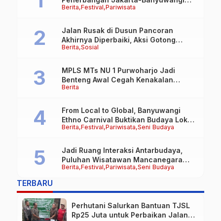
Berita
Festival
Pariwisata
Tembus 90 Persen
Jalan Rusak di Dusun Pancoran
Akhirnya Diperbaiki, Aksi Gotong
Berita
Sosial
Royong FRB dan Laskar Bali Shanti Jet
Lie Tuai Apresiasi Warga
MPLS MTs NU 1 Purwoharjo Jadi
Benteng Awal Cegah Kenakalan
Berita
Remaja, Polsek Purwoharjo Tanamkan
Kesadaran Hukum Sejak Hari Pertama
From Local to Global, Banyuwangi
Ethno Carnival Buktikan Budaya Lokal
Berita
Festival
Pariwisata
Seni Budaya
Mampu Mendunia
Jadi Ruang Interaksi Antarbudaya,
Puluhan Wisatawan Mancanegara
Berita
Festival
Pariwisata
Seni Budaya
Meriahkan BEC 2026
TERBARU
Perhutani Salurkan Bantuan TJSL
Rp25 Juta untuk Perbaikan Jalan