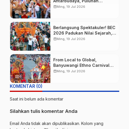
Antarbudaya, Puluhan
Wisatawan Mancanegara
calendar_month
Ming, 19 Jul 2026
Meriahkan BEC 2026
photo_camera
5
Berlangsung Spektakuler! BEC
2026 Padukan Nilai Sejarah,
Budaya, dan Fashion Berkelas
calendar_month
Ming, 19 Jul 2026
Dunia
photo_camera
6
From Local to Global,
Banyuwangi Ethno Carnival
Buktikan Budaya Lokal Mampu
calendar_month
Ming, 19 Jul 2026
Mendunia
photo_camera
6
KOMENTAR (0)
Saat ini belum ada komentar
Silahkan tulis komentar Anda
Email Anda tidak akan dipublikasikan. Kolom yang