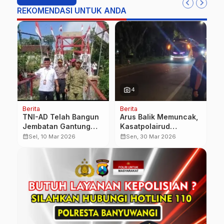
REKOMENDASI UNTUK ANDA
photo_camera
phot
4
Berita
Berita
Be
TNI-AD Telah Bangun
Arus Balik Memuncak,
T
Jembatan Gantung
Kasatpolairud
P
Perintis Garuda
Banyuwangi Turun
G
calendar_month
calendar_month
calendar_month
Sel, 10 Mar 2026
Sen, 30 Mar 2026
n
Penghubung Dua Desa
Langsung Urai
D
di
Kemacetan Parah di
K
Banyuwangi,Permudah
Jalur Ketapang
Akses Mobilitas
Pelajar dan
Perekonomian Warga