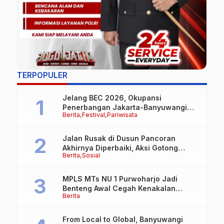
TERPOPULER
Jelang BEC 2026, Okupansi
Penerbangan Jakarta-Banyuwangi
Berita
Festival
Pariwisata
Tembus 90 Persen
Jalan Rusak di Dusun Pancoran
Akhirnya Diperbaiki, Aksi Gotong
Berita
Sosial
Royong FRB dan Laskar Bali Shanti Jet
Lie Tuai Apresiasi Warga
MPLS MTs NU 1 Purwoharjo Jadi
Benteng Awal Cegah Kenakalan
Berita
Remaja, Polsek Purwoharjo Tanamkan
Kesadaran Hukum Sejak Hari Pertama
From Local to Global, Banyuwangi