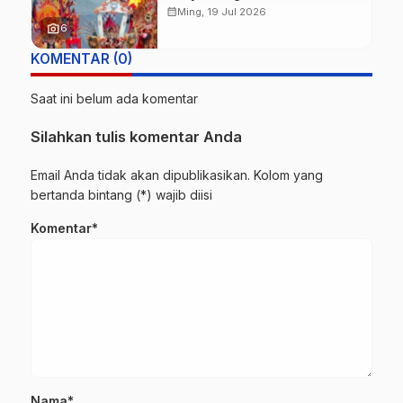
Buktikan Budaya Lokal Mampu
calendar_month
Ming, 19 Jul 2026
Mendunia
photo_camera
6
KOMENTAR (0)
Saat ini belum ada komentar
Silahkan tulis komentar Anda
Email Anda tidak akan dipublikasikan. Kolom yang
bertanda bintang (*) wajib diisi
Komentar*
Nama*