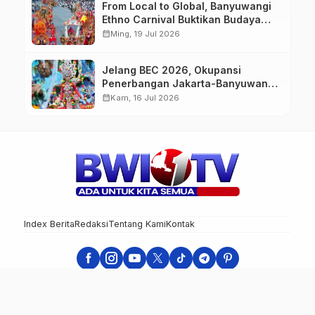
From Local to Global, Banyuwangi
Ethno Carnival Buktikan Budaya
Lokal Mampu Mendunia
calendar_month
Ming, 19 Jul 2026
Jelang BEC 2026, Okupansi
Penerbangan Jakarta-Banyuwangi
Tembus 90 Persen
calendar_month
Kam, 16 Jul 2026
Index Berita
Redaksi
Tentang Kami
Kontak
Banyuwangi 1 TV - Ada Untuk Kita Semua