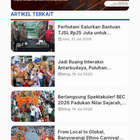
ARTIKEL TERKAIT
Perhutani Salurkan Bantuan
TJSL Rp25 Juta untuk
Perbaikan Jalan Warga
calendar_month
Jum, 31 Jul 2026
Sekitar Hutan di Banyuwangi
photo_camera
4
Jadi Ruang Interaksi
Antarbudaya, Puluhan
Wisatawan Mancanegara
calendar_month
Ming, 19 Jul 2026
Meriahkan BEC 2026
photo_camera
5
Berlangsung Spektakuler! BEC
2026 Padukan Nilai Sejarah,
Budaya, dan Fashion Berkelas
calendar_month
Ming, 19 Jul 2026
Dunia
photo_camera
6
From Local to Global,
Banyuwangi Ethno Carnival