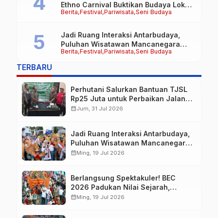
Ethno Carnival Buktikan Budaya Lokal
Berita
Festival
Pariwisata
Seni Budaya
Mampu Mendunia
Jadi Ruang Interaksi Antarbudaya,
Puluhan Wisatawan Mancanegara
Berita
Festival
Pariwisata
Seni Budaya
Meriahkan BEC 2026
TERBARU
Perhutani Salurkan Bantuan TJSL
Rp25 Juta untuk Perbaikan Jalan
Warga Sekitar Hutan di
calendar_month
Jum, 31 Jul 2026
Banyuwangi
Jadi Ruang Interaksi Antarbudaya,
Puluhan Wisatawan Mancanegara
Meriahkan BEC 2026
calendar_month
Ming, 19 Jul 2026
Berlangsung Spektakuler! BEC
2026 Padukan Nilai Sejarah,
Budaya, dan Fashion Berkelas
calendar_month
Ming, 19 Jul 2026
Dunia