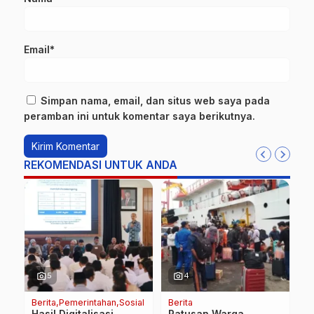
Email*
Simpan nama, email, dan situs web saya pada
peramban ini untuk komentar saya berikutnya.
REKOMENDASI UNTUK ANDA
photo_camera
photo_camera
5
4
Berita
Pemerintahan
Sosial
Berita
Be
Hasil Digitalisasi
Ratusan Warga
F