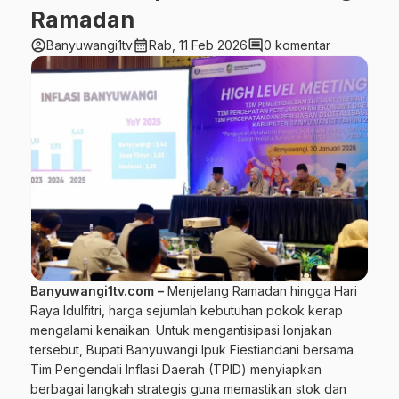
Ramadan
account_circle
calendar_month
comment
Banyuwangi1tv
Rab, 11 Feb 2026
0 komentar
Banyuwangi1tv.com –
Menjelang Ramadan hingga Hari
Raya Idulfitri, harga sejumlah kebutuhan pokok kerap
mengalami kenaikan. Untuk mengantisipasi lonjakan
tersebut, Bupati Banyuwangi Ipuk Fiestiandani bersama
Tim Pengendali Inflasi Daerah (TPID) menyiapkan
berbagai langkah strategis guna memastikan stok dan