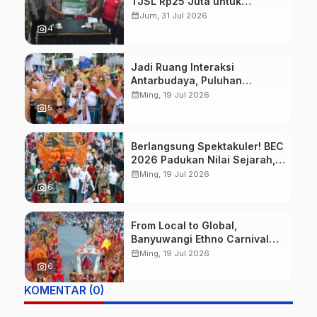
TJSL Rp25 Juta untuk
Perbaikan Jalan Warga
calendar_month
Jum, 31 Jul 2026
Sekitar Hutan di Banyuwangi
photo_camera
4
Jadi Ruang Interaksi
Antarbudaya, Puluhan
Wisatawan Mancanegara
calendar_month
Ming, 19 Jul 2026
Meriahkan BEC 2026
photo_camera
5
Berlangsung Spektakuler! BEC
2026 Padukan Nilai Sejarah,
Budaya, dan Fashion Berkelas
calendar_month
Ming, 19 Jul 2026
Dunia
photo_camera
6
From Local to Global,
Banyuwangi Ethno Carnival
Buktikan Budaya Lokal Mampu
calendar_month
Ming, 19 Jul 2026
Mendunia
photo_camera
6
KOMENTAR (0)