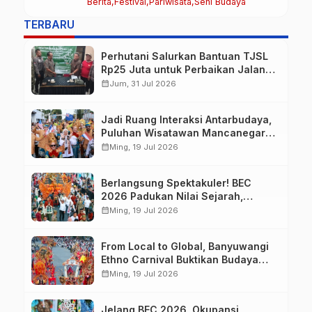
Berita
Festival
Pariwisata
Seni Budaya
Meriahkan BEC 2026
TERBARU
Perhutani Salurkan Bantuan TJSL
Rp25 Juta untuk Perbaikan Jalan
Warga Sekitar Hutan di
calendar_month
Jum, 31 Jul 2026
Banyuwangi
Jadi Ruang Interaksi Antarbudaya,
Puluhan Wisatawan Mancanegara
Meriahkan BEC 2026
calendar_month
Ming, 19 Jul 2026
Berlangsung Spektakuler! BEC
2026 Padukan Nilai Sejarah,
Budaya, dan Fashion Berkelas
calendar_month
Ming, 19 Jul 2026
Dunia
From Local to Global, Banyuwangi
Ethno Carnival Buktikan Budaya
Lokal Mampu Mendunia
calendar_month
Ming, 19 Jul 2026
Jelang BEC 2026, Okupansi