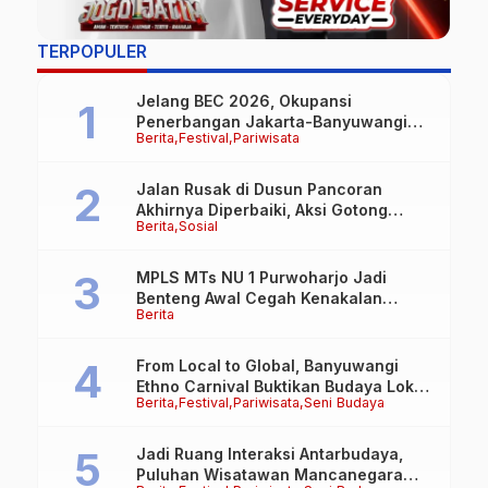
TERPOPULER
Jelang BEC 2026, Okupansi
Penerbangan Jakarta-Banyuwangi
Berita
Festival
Pariwisata
Tembus 90 Persen
Jalan Rusak di Dusun Pancoran
Akhirnya Diperbaiki, Aksi Gotong
Berita
Sosial
Royong FRB dan Laskar Bali Shanti Jet
Lie Tuai Apresiasi Warga
MPLS MTs NU 1 Purwoharjo Jadi
Benteng Awal Cegah Kenakalan
Berita
Remaja, Polsek Purwoharjo Tanamkan
Kesadaran Hukum Sejak Hari Pertama
From Local to Global, Banyuwangi
Ethno Carnival Buktikan Budaya Lokal
Berita
Festival
Pariwisata
Seni Budaya
Mampu Mendunia
Jadi Ruang Interaksi Antarbudaya,
Puluhan Wisatawan Mancanegara