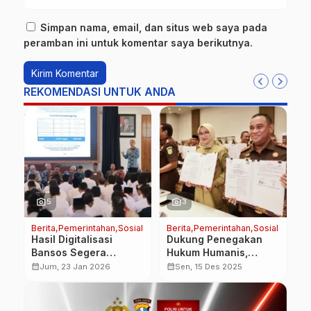
Simpan nama, email, dan situs web saya pada
peramban ini untuk komentar saya berikutnya.
REKOMENDASI UNTUK ANDA
photo_camera
photo_camera
5
3
ya
Berita
Pemerintahan
Sosial
Berita
Pemerintahan
Sosial
Be
Hasil Digitalisasi
Dukung Penegakan
P
i
Bansos Segera
Hukum Humanis,
A
Diumumkan, Warga
Bupati Ipuk Teken PKS
O
calendar_month
calendar_month
calendar_month
Jum, 23 Jan 2026
Sen, 15 Des 2025
Banyuwangi Bisa
Pelaksanaan Pidana
B
Ajukan Sanggahan
Kerja Sosial
B