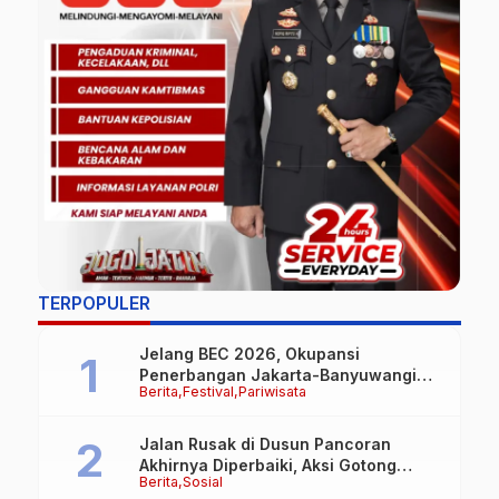
TERPOPULER
Jelang BEC 2026, Okupansi
Penerbangan Jakarta-Banyuwangi
Berita
Festival
Pariwisata
Tembus 90 Persen
Jalan Rusak di Dusun Pancoran
Akhirnya Diperbaiki, Aksi Gotong
Berita
Sosial
Royong FRB dan Laskar Bali Shanti Jet