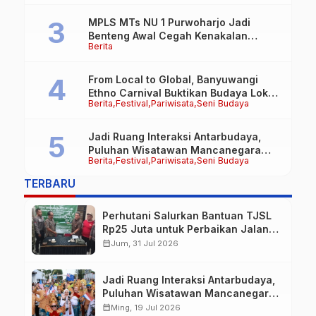
Lie Tuai Apresiasi Warga
MPLS MTs NU 1 Purwoharjo Jadi
Benteng Awal Cegah Kenakalan
Berita
Remaja, Polsek Purwoharjo Tanamkan
Kesadaran Hukum Sejak Hari Pertama
From Local to Global, Banyuwangi
Ethno Carnival Buktikan Budaya Lokal
Berita
Festival
Pariwisata
Seni Budaya
Mampu Mendunia
Jadi Ruang Interaksi Antarbudaya,
Puluhan Wisatawan Mancanegara
Berita
Festival
Pariwisata
Seni Budaya
Meriahkan BEC 2026
TERBARU
Perhutani Salurkan Bantuan TJSL
Rp25 Juta untuk Perbaikan Jalan
Warga Sekitar Hutan di
calendar_month
Jum, 31 Jul 2026
Banyuwangi
Jadi Ruang Interaksi Antarbudaya,
Puluhan Wisatawan Mancanegara
Meriahkan BEC 2026
calendar_month
Ming, 19 Jul 2026