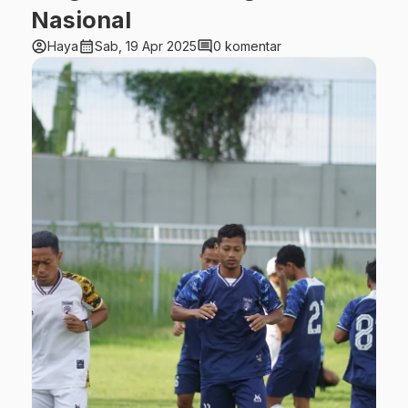
Nasional
account_circle
calendar_month
comment
Haya
Sab, 19 Apr 2025
0 komentar