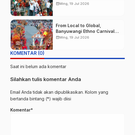
Budaya, dan Fashion Berkelas
calendar_month
Ming, 19 Jul 2026
Dunia
photo_camera
6
From Local to Global,
Banyuwangi Ethno Carnival
Buktikan Budaya Lokal Mampu
calendar_month
Ming, 19 Jul 2026
Mendunia
photo_camera
6
KOMENTAR (0)
Saat ini belum ada komentar
Silahkan tulis komentar Anda
Email Anda tidak akan dipublikasikan. Kolom yang
bertanda bintang (*) wajib diisi
Komentar*