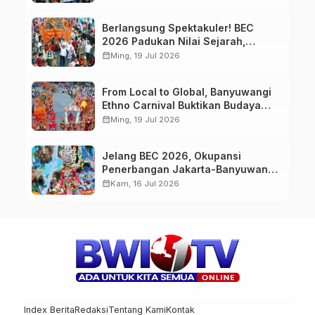
Berlangsung Spektakuler! BEC
2026 Padukan Nilai Sejarah,
Budaya, dan Fashion Berkelas
calendar_month
Ming, 19 Jul 2026
Dunia
From Local to Global, Banyuwangi
Ethno Carnival Buktikan Budaya
Lokal Mampu Mendunia
calendar_month
Ming, 19 Jul 2026
Jelang BEC 2026, Okupansi
Penerbangan Jakarta-Banyuwangi
Tembus 90 Persen
calendar_month
Kam, 16 Jul 2026
Index Berita
Redaksi
Tentang Kami
Kontak