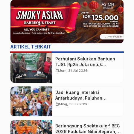
ARTIKEL TERKAIT
Perhutani Salurkan Bantuan
TJSL Rp25 Juta untuk
Perbaikan Jalan Warga
calendar_month
Jum, 31 Jul 2026
Sekitar Hutan di Banyuwangi
photo_camera
4
Jadi Ruang Interaksi
Antarbudaya, Puluhan
Wisatawan Mancanegara
calendar_month
Ming, 19 Jul 2026
Meriahkan BEC 2026
photo_camera
5
Berlangsung Spektakuler! BEC
2026 Padukan Nilai Sejarah,