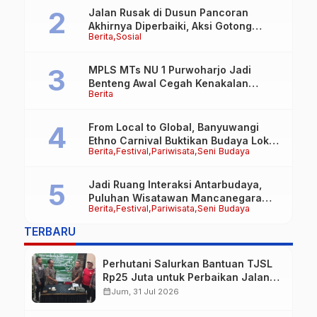
Jalan Rusak di Dusun Pancoran
Akhirnya Diperbaiki, Aksi Gotong
Berita
Sosial
Royong FRB dan Laskar Bali Shanti Jet
Lie Tuai Apresiasi Warga
MPLS MTs NU 1 Purwoharjo Jadi
Benteng Awal Cegah Kenakalan
Berita
Remaja, Polsek Purwoharjo Tanamkan
Kesadaran Hukum Sejak Hari Pertama
From Local to Global, Banyuwangi
Ethno Carnival Buktikan Budaya Lokal
Berita
Festival
Pariwisata
Seni Budaya
Mampu Mendunia
Jadi Ruang Interaksi Antarbudaya,
Puluhan Wisatawan Mancanegara
Berita
Festival
Pariwisata
Seni Budaya
Meriahkan BEC 2026
TERBARU
Perhutani Salurkan Bantuan TJSL
Rp25 Juta untuk Perbaikan Jalan
Warga Sekitar Hutan di
calendar_month
Jum, 31 Jul 2026
Banyuwangi