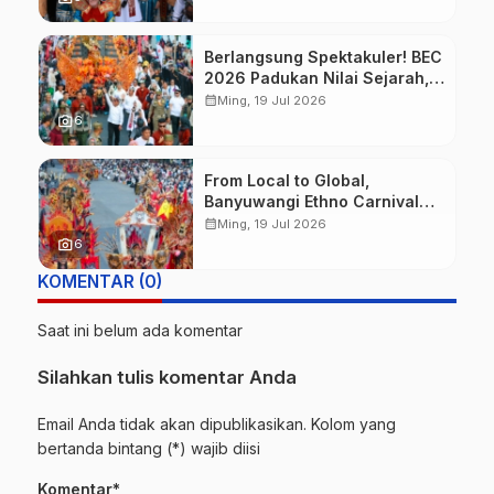
Berlangsung Spektakuler! BEC
2026 Padukan Nilai Sejarah,
Budaya, dan Fashion Berkelas
calendar_month
Ming, 19 Jul 2026
Dunia
photo_camera
6
From Local to Global,
Banyuwangi Ethno Carnival
Buktikan Budaya Lokal Mampu
calendar_month
Ming, 19 Jul 2026
Mendunia
photo_camera
6
KOMENTAR (0)
Saat ini belum ada komentar
Silahkan tulis komentar Anda
Email Anda tidak akan dipublikasikan. Kolom yang
bertanda bintang (*) wajib diisi
Komentar*