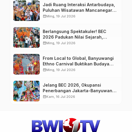
Jadi Ruang Interaksi Antarbudaya,
Puluhan Wisatawan Mancanegara
Meriahkan BEC 2026
calendar_month
Ming, 19 Jul 2026
Berlangsung Spektakuler! BEC
2026 Padukan Nilai Sejarah,
Budaya, dan Fashion Berkelas
calendar_month
Ming, 19 Jul 2026
Dunia
From Local to Global, Banyuwangi
Ethno Carnival Buktikan Budaya
Lokal Mampu Mendunia
calendar_month
Ming, 19 Jul 2026
Jelang BEC 2026, Okupansi
Penerbangan Jakarta-Banyuwangi
Tembus 90 Persen
calendar_month
Kam, 16 Jul 2026