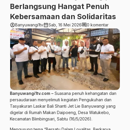
Berlangsung Hangat Penuh
Kebersamaan dan Solidaritas
account_circle
calendar_month
comment
Banyuwangi1tv
Sab, 16 Mei 2026
0 komentar
Banyuwangi1tv.com –
Suasana penuh kehangatan dan
persaudaraan menyelimuti kegiatan Pengukuhan dan
Tasyakuran Laskar Bali Shanti Jet Lie Banyuwangi yang
digelar di Rumah Makan Daipoeng, Desa Watukebo,
Kecamatan Blimbingsari, Sabtu (16/5/2026).
Mengusung tema “Bersatu Dalam Loyalitas, Berkarya