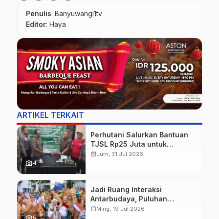
Penulis
: Banyuwangi1tv
Editor
: Haya
ARTIKEL TERKAIT
Perhutani Salurkan Bantuan
TJSL Rp25 Juta untuk
Perbaikan Jalan Warga
calendar_month
Jum, 31 Jul 2026
Sekitar Hutan di Banyuwangi
photo_camera
4
Jadi Ruang Interaksi
Antarbudaya, Puluhan
Wisatawan Mancanegara
calendar_month
Ming, 19 Jul 2026
Meriahkan BEC 2026
photo_camera
5