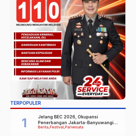
TERPOPULER
Jelang BEC 2026, Okupansi
Penerbangan Jakarta-Banyuwangi
Berita
Festival
Pariwisata
Tembus 90 Persen