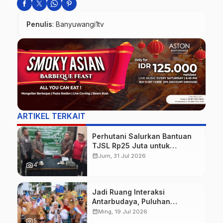
Penulis
: Banyuwangi1tv
ARTIKEL TERKAIT
Perhutani Salurkan Bantuan
TJSL Rp25 Juta untuk
Perbaikan Jalan Warga
calendar_month
Jum, 31 Jul 2026
Sekitar Hutan di Banyuwangi
photo_camera
4
Jadi Ruang Interaksi
Antarbudaya, Puluhan
Wisatawan Mancanegara
calendar_month
Ming, 19 Jul 2026
Meriahkan BEC 2026
photo_camera
5