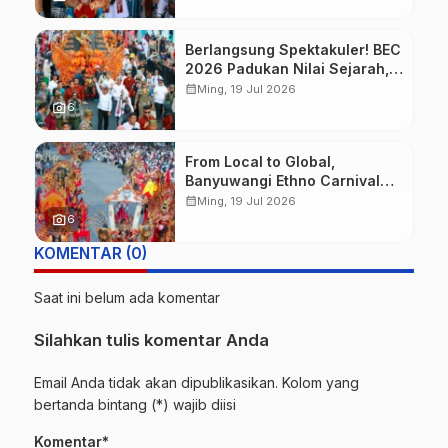
Berlangsung Spektakuler! BEC
2026 Padukan Nilai Sejarah,
Budaya, dan Fashion Berkelas
calendar_month
Ming, 19 Jul 2026
Dunia
photo_camera
6
From Local to Global,
Banyuwangi Ethno Carnival
Buktikan Budaya Lokal Mampu
calendar_month
Ming, 19 Jul 2026
Mendunia
photo_camera
6
KOMENTAR (0)
Saat ini belum ada komentar
Silahkan tulis komentar Anda
Email Anda tidak akan dipublikasikan. Kolom yang
bertanda bintang (*) wajib diisi
Komentar*