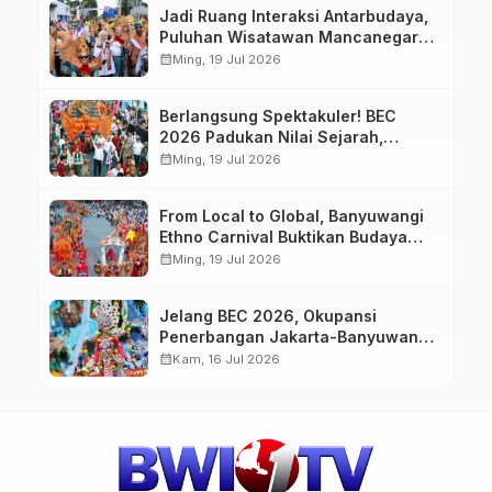
Jadi Ruang Interaksi Antarbudaya,
Puluhan Wisatawan Mancanegara
Meriahkan BEC 2026
calendar_month
Ming, 19 Jul 2026
Berlangsung Spektakuler! BEC
2026 Padukan Nilai Sejarah,
Budaya, dan Fashion Berkelas
calendar_month
Ming, 19 Jul 2026
Dunia
From Local to Global, Banyuwangi
Ethno Carnival Buktikan Budaya
Lokal Mampu Mendunia
calendar_month
Ming, 19 Jul 2026
Jelang BEC 2026, Okupansi
Penerbangan Jakarta-Banyuwangi
Tembus 90 Persen
calendar_month
Kam, 16 Jul 2026