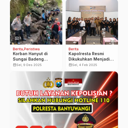
photo_camera
3
Berita
Peristiwa
Berita
Be
Korban Hanyut di
Kapolresta Resmi
V
ak
Sungai Badeng
Dikukuhkan Menjadi
M
Ditemukan, Pencarian
Pembina Utama IJTI
T
calendar_month
calendar_month
calendar_month
Sel, 9 Des 2025
Sel, 4 Feb 2025
Hari Kelima Resmi
Banyuwangi
P
Dihentikan
M
D
B