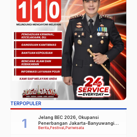
TERPOPULER
Jelang BEC 2026, Okupansi
Penerbangan Jakarta-Banyuwangi
Berita
Festival
Pariwisata
Tembus 90 Persen