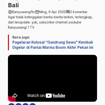
Bali
account_circle
calendar_month
comment
Banyuwangi1tv
Ming, 6 Apr 2025
0 komentar
Agar tidak ketinggalan berita-berita terkini, terlengkap,
dan terupdate. yuk, subscribe channel youtube
Banyuwangi 1 TV
Baca juga:
Pagelaran Kolosal “Gandrung Sewu” Kembali
Digelar di Pantai Marina Boom Akhir Pekan ini