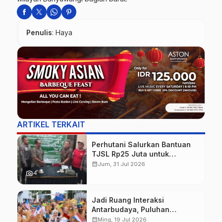
Penulis
: Haya
ARTIKEL TERKAIT
Perhutani Salurkan Bantuan
TJSL Rp25 Juta untuk
Perbaikan Jalan Warga
calendar_month
Jum, 31 Jul 2026
Sekitar Hutan di Banyuwangi
photo_camera
4
Jadi Ruang Interaksi
Antarbudaya, Puluhan
Wisatawan Mancanegara
calendar_month
Ming, 19 Jul 2026