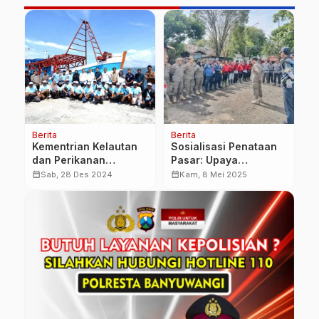
Berita
Berita
Be
ut
Kementrian Kelautan
Sosialisasi Penataan
T
dan Perikanan
Pasar: Upaya
0
Serahkan Dua Kapal
Kabupaten
B
calendar_month
calendar_month
calendar_month
Sab, 28 Des 2024
Kam, 8 Mei 2025
Rampasan Ilegal
Banyuwangi Ciptakan
M
Fishing ke Nelayan
Lingkungan Tertib dan
Banyuwangi
Indah