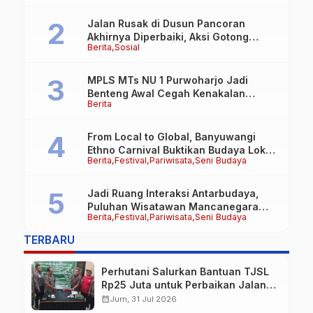
Jalan Rusak di Dusun Pancoran
Akhirnya Diperbaiki, Aksi Gotong
Berita
Sosial
Royong FRB dan Laskar Bali Shanti Jet
Lie Tuai Apresiasi Warga
MPLS MTs NU 1 Purwoharjo Jadi
Benteng Awal Cegah Kenakalan
Berita
Remaja, Polsek Purwoharjo Tanamkan
Kesadaran Hukum Sejak Hari Pertama
From Local to Global, Banyuwangi
Ethno Carnival Buktikan Budaya Lokal
Berita
Festival
Pariwisata
Seni Budaya
Mampu Mendunia
Jadi Ruang Interaksi Antarbudaya,
Puluhan Wisatawan Mancanegara
Berita
Festival
Pariwisata
Seni Budaya
Meriahkan BEC 2026
TERBARU
Perhutani Salurkan Bantuan TJSL
Rp25 Juta untuk Perbaikan Jalan
Warga Sekitar Hutan di
calendar_month
Jum, 31 Jul 2026
Banyuwangi