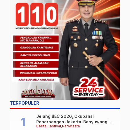
TERPOPULER
Jelang BEC 2026, Okupansi
Penerbangan Jakarta-Banyuwangi
Berita
Festival
Pariwisata
Tembus 90 Persen