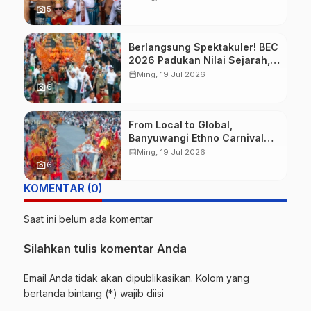
Meriahkan BEC 2026
photo_camera
5
Berlangsung Spektakuler! BEC
2026 Padukan Nilai Sejarah,
Budaya, dan Fashion Berkelas
calendar_month
Ming, 19 Jul 2026
Dunia
photo_camera
6
From Local to Global,
Banyuwangi Ethno Carnival
Buktikan Budaya Lokal Mampu
calendar_month
Ming, 19 Jul 2026
Mendunia
photo_camera
6
KOMENTAR (0)
Saat ini belum ada komentar
Silahkan tulis komentar Anda
Email Anda tidak akan dipublikasikan. Kolom yang
bertanda bintang (*) wajib diisi