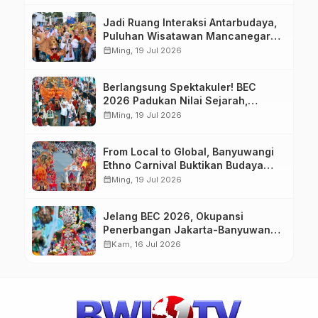
Jadi Ruang Interaksi Antarbudaya,
Puluhan Wisatawan Mancanegara
Meriahkan BEC 2026
calendar_month
Ming, 19 Jul 2026
Berlangsung Spektakuler! BEC
2026 Padukan Nilai Sejarah,
Budaya, dan Fashion Berkelas
calendar_month
Ming, 19 Jul 2026
Dunia
From Local to Global, Banyuwangi
Ethno Carnival Buktikan Budaya
Lokal Mampu Mendunia
calendar_month
Ming, 19 Jul 2026
Jelang BEC 2026, Okupansi
Penerbangan Jakarta-Banyuwangi
Tembus 90 Persen
calendar_month
Kam, 16 Jul 2026