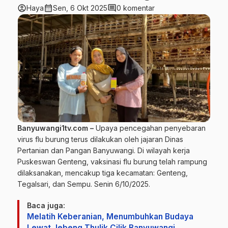
account_circle
calendar_month
comment
Haya
Sen, 6 Okt 2025
0 komentar
Banyuwangi1tv.com –
Upaya pencegahan penyebaran
virus flu burung terus dilakukan oleh jajaran Dinas
Pertanian dan Pangan Banyuwangi. Di wilayah kerja
Puskeswan Genteng, vaksinasi flu burung telah rampung
dilaksanakan, mencakup tiga kecamatan: Genteng,
Tegalsari, dan Sempu. Senin 6/10/2025.
Baca juga:
Melatih Keberanian, Menumbuhkan Budaya
Lewat Jebeng Thulik Cilik Banyuwangi