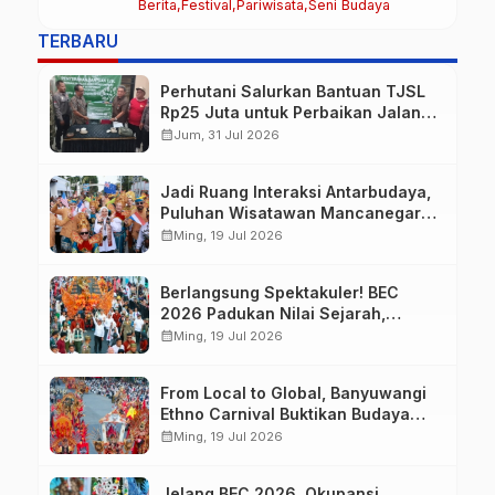
Berita
Festival
Pariwisata
Seni Budaya
Meriahkan BEC 2026
TERBARU
Perhutani Salurkan Bantuan TJSL
Rp25 Juta untuk Perbaikan Jalan
Warga Sekitar Hutan di
calendar_month
Jum, 31 Jul 2026
Banyuwangi
Jadi Ruang Interaksi Antarbudaya,
Puluhan Wisatawan Mancanegara
Meriahkan BEC 2026
calendar_month
Ming, 19 Jul 2026
Berlangsung Spektakuler! BEC
2026 Padukan Nilai Sejarah,
Budaya, dan Fashion Berkelas
calendar_month
Ming, 19 Jul 2026
Dunia
From Local to Global, Banyuwangi
Ethno Carnival Buktikan Budaya
Lokal Mampu Mendunia
calendar_month
Ming, 19 Jul 2026
Jelang BEC 2026, Okupansi