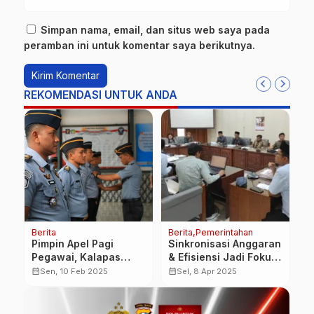
Simpan nama, email, dan situs web saya pada
peramban ini untuk komentar saya berikutnya.
REKOMENDASI UNTUK ANDA
Berita
Berita
Pemerintahan
Be
Pimpin Apel Pagi
Sinkronisasi Anggaran
P
Pegawai, Kalapas
& Efisiensi Jadi Fokus
G
Banyuwangi Tekankan
Utama, DPRD
B
calendar_month
calendar_month
calendar_month
Sen, 10 Feb 2025
Sel, 8 Apr 2025
Kedisiplinan
Banyuwangi Desak
H
Revisi RPJMD 2025-
R
2029
M