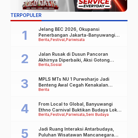
TERPOPULER
Jelang BEC 2026, Okupansi
Penerbangan Jakarta-Banyuwangi
Berita
Festival
Pariwisata
Tembus 90 Persen
Jalan Rusak di Dusun Pancoran
Akhirnya Diperbaiki, Aksi Gotong
Berita
Sosial
Royong FRB dan Laskar Bali Shanti Jet
Lie Tuai Apresiasi Warga
MPLS MTs NU 1 Purwoharjo Jadi
Benteng Awal Cegah Kenakalan
Berita
Remaja, Polsek Purwoharjo Tanamkan
Kesadaran Hukum Sejak Hari Pertama
From Local to Global, Banyuwangi
Ethno Carnival Buktikan Budaya Lokal
Berita
Festival
Pariwisata
Seni Budaya
Mampu Mendunia
Jadi Ruang Interaksi Antarbudaya,
Puluhan Wisatawan Mancanegara