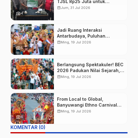
TJSL Rp25 Juta untuk
Perbaikan Jalan Warga
calendar_month
Jum, 31 Jul 2026
Sekitar Hutan di Banyuwangi
photo_camera
4
Jadi Ruang Interaksi
Antarbudaya, Puluhan
Wisatawan Mancanegara
calendar_month
Ming, 19 Jul 2026
Meriahkan BEC 2026
photo_camera
5
Berlangsung Spektakuler! BEC
2026 Padukan Nilai Sejarah,
Budaya, dan Fashion Berkelas
calendar_month
Ming, 19 Jul 2026
Dunia
photo_camera
6
From Local to Global,
Banyuwangi Ethno Carnival
Buktikan Budaya Lokal Mampu
calendar_month
Ming, 19 Jul 2026
Mendunia
photo_camera
6
KOMENTAR (0)