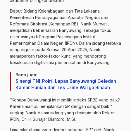
akademik di tingkat doktoral.
Deputi Bidang Kelembagaan dan Tata Laksana
Kementerian Pendayagunaan Aparatur Negara dan
Reformasi Birokrasi (Kemenpan RB), Nanik Murwati,
menjadikan keberhasilan Banyuwangi sebagai fokus
disertasinya di Program Pascasarjana Institut
Pemerintahan Dalam Negeri (IPDN).
Dalam sidang terbuka
yang digelar pada Selasa, 29 April 2025, Nanik
memaparkan faktor-faktor kunci yang mendorong
kesuksesan digitalisasi pemerintahan di Banyuwangi.
Baca juga:
Sinergi TNI-Polri, Lapas Banyuwangi Geledah
Kamar Hunian dan Tes Urine Warga Binaan
“Kenapa Banyuwangi ini memiliki indeks SPBE yang baik?
Karena mampu menjalankan 5P dengan sangat baik,”
ungkap Nanik dalam sidang yang dipimpin oleh Rektor
IPDN, Dr. H. Suhajar Diantoro, M.Si.
Lima pilar utama yang disebut sebagai “5P” oleh Nanik