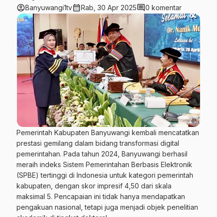
account_circle
calendar_month
comment
Banyuwangi1tv
Rab, 30 Apr 2025
0 komentar
Pemerintah Kabupaten Banyuwangi kembali mencatatkan
prestasi gemilang dalam bidang transformasi digital
pemerintahan.
Pada tahun 2024, Banyuwangi berhasil
meraih indeks Sistem Pemerintahan Berbasis Elektronik
(SPBE) tertinggi di Indonesia untuk kategori pemerintah
kabupaten, dengan skor impresif 4,50 dari skala
maksimal 5.
Pencapaian ini tidak hanya mendapatkan
pengakuan nasional, tetapi juga menjadi objek penelitian