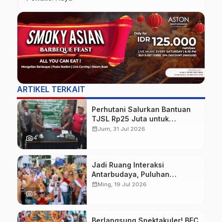
ARTIKEL TERKAIT
Perhutani Salurkan Bantuan
TJSL Rp25 Juta untuk
Perbaikan Jalan Warga
calendar_month
Jum, 31 Jul 2026
Sekitar Hutan di Banyuwangi
photo_camera
4
Jadi Ruang Interaksi
Antarbudaya, Puluhan
Wisatawan Mancanegara
calendar_month
Ming, 19 Jul 2026
Meriahkan BEC 2026
photo_camera
5
Berlangsung Spektakuler! BEC