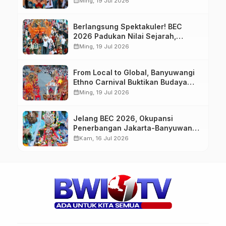
calendar_month
Ming, 19 Jul 2026
Berlangsung Spektakuler! BEC
2026 Padukan Nilai Sejarah,
Budaya, dan Fashion Berkelas
calendar_month
Ming, 19 Jul 2026
Dunia
From Local to Global, Banyuwangi
Ethno Carnival Buktikan Budaya
Lokal Mampu Mendunia
calendar_month
Ming, 19 Jul 2026
Jelang BEC 2026, Okupansi
Penerbangan Jakarta-Banyuwangi
Tembus 90 Persen
calendar_month
Kam, 16 Jul 2026