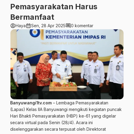
Pemasyarakatan Harus
Bermanfaat
account_circle
calendar_month
comment
Haya
Sen, 28 Apr 2025
0 komentar
Banyuwangi1tv.com
– Lembaga Pemasyarakatan
(Lapas) Kelas IIA Banyuwangi mengikuti kegiatan puncak
Hari Bhakti Pemasyarakatan (HBP) ke-61 yang digelar
secara virtual pada Senin (28/4). Acara ini
diselenggarakan secara terpusat oleh Direktorat