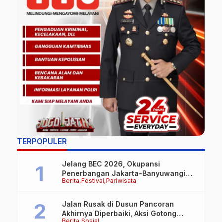
TERPOPULER
Jelang BEC 2026, Okupansi
Penerbangan Jakarta-Banyuwangi
Berita
Festival
Pariwisata
Tembus 90 Persen
Jalan Rusak di Dusun Pancoran
Akhirnya Diperbaiki, Aksi Gotong
Berita
Sosial