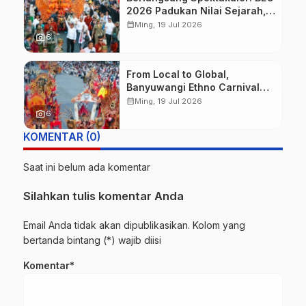
2026 Padukan Nilai Sejarah,
Budaya, dan Fashion Berkelas
calendar_month
Ming, 19 Jul 2026
Dunia
photo_camera
6
From Local to Global,
Banyuwangi Ethno Carnival
Buktikan Budaya Lokal Mampu
calendar_month
Ming, 19 Jul 2026
Mendunia
photo_camera
6
KOMENTAR (0)
Saat ini belum ada komentar
Silahkan tulis komentar Anda
Email Anda tidak akan dipublikasikan. Kolom yang
bertanda bintang (*) wajib diisi
Komentar*