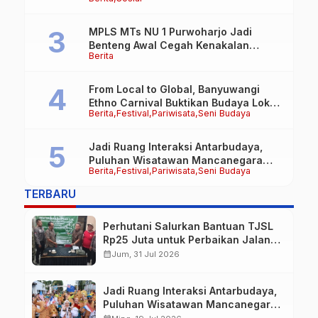
Royong FRB dan Laskar Bali Shanti Jet
Lie Tuai Apresiasi Warga
MPLS MTs NU 1 Purwoharjo Jadi
Benteng Awal Cegah Kenakalan
Berita
Remaja, Polsek Purwoharjo Tanamkan
Kesadaran Hukum Sejak Hari Pertama
From Local to Global, Banyuwangi
Ethno Carnival Buktikan Budaya Lokal
Berita
Festival
Pariwisata
Seni Budaya
Mampu Mendunia
Jadi Ruang Interaksi Antarbudaya,
Puluhan Wisatawan Mancanegara
Berita
Festival
Pariwisata
Seni Budaya
Meriahkan BEC 2026
TERBARU
Perhutani Salurkan Bantuan TJSL
Rp25 Juta untuk Perbaikan Jalan
Warga Sekitar Hutan di
calendar_month
Jum, 31 Jul 2026
Banyuwangi
Jadi Ruang Interaksi Antarbudaya,
Puluhan Wisatawan Mancanegara
Meriahkan BEC 2026