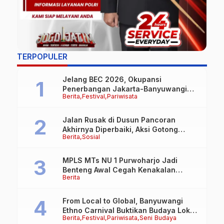
TERPOPULER
Jelang BEC 2026, Okupansi
Penerbangan Jakarta-Banyuwangi
Berita
Festival
Pariwisata
Tembus 90 Persen
Jalan Rusak di Dusun Pancoran
Akhirnya Diperbaiki, Aksi Gotong
Berita
Sosial
Royong FRB dan Laskar Bali Shanti Jet
Lie Tuai Apresiasi Warga
MPLS MTs NU 1 Purwoharjo Jadi
Benteng Awal Cegah Kenakalan
Berita
Remaja, Polsek Purwoharjo Tanamkan
Kesadaran Hukum Sejak Hari Pertama
From Local to Global, Banyuwangi
Ethno Carnival Buktikan Budaya Lokal
Berita
Festival
Pariwisata
Seni Budaya
Mampu Mendunia