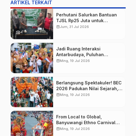
ARTIKEL TERKAIT
Perhutani Salurkan Bantuan
TJSL Rp25 Juta untuk
Perbaikan Jalan Warga
calendar_month
Jum, 31 Jul 2026
Sekitar Hutan di Banyuwangi
photo_camera
4
Jadi Ruang Interaksi
Antarbudaya, Puluhan
Wisatawan Mancanegara
calendar_month
Ming, 19 Jul 2026
Meriahkan BEC 2026
photo_camera
5
Berlangsung Spektakuler! BEC
2026 Padukan Nilai Sejarah,
Budaya, dan Fashion Berkelas
calendar_month
Ming, 19 Jul 2026
Dunia
photo_camera
6
From Local to Global,
Banyuwangi Ethno Carnival
Buktikan Budaya Lokal Mampu
calendar_month
Ming, 19 Jul 2026
Mendunia
photo_camera
6