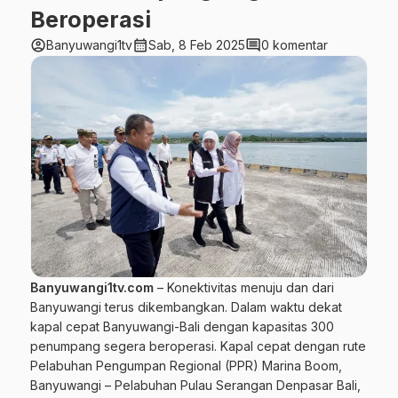
Beroperasi
account_circle
calendar_month
comment
Banyuwangi1tv
Sab, 8 Feb 2025
0 komentar
Banyuwangi1tv.com
– Konektivitas menuju dan dari
Banyuwangi terus dikembangkan. Dalam waktu dekat
kapal cepat Banyuwangi-Bali dengan kapasitas 300
penumpang segera beroperasi. Kapal cepat dengan rute
Pelabuhan Pengumpan Regional (PPR) Marina Boom,
Banyuwangi – Pelabuhan Pulau Serangan Denpasar Bali,