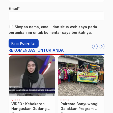
Email*
Simpan nama, email, dan situs web saya pada
peramban ini untuk komentar saya berikutnya.
REKOMENDASI UNTUK ANDA
Video
Berita
Be
VIDEO : Kebakaran
Polresta Banyuwangi
P
Hanguskan Gudang
Galakkan Program
P