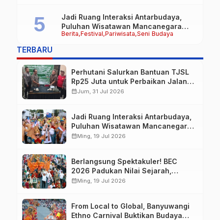
Jadi Ruang Interaksi Antarbudaya,
Puluhan Wisatawan Mancanegara
Berita
Festival
Pariwisata
Seni Budaya
Meriahkan BEC 2026
TERBARU
Perhutani Salurkan Bantuan TJSL
Rp25 Juta untuk Perbaikan Jalan
Warga Sekitar Hutan di
calendar_month
Jum, 31 Jul 2026
Banyuwangi
Jadi Ruang Interaksi Antarbudaya,
Puluhan Wisatawan Mancanegara
Meriahkan BEC 2026
calendar_month
Ming, 19 Jul 2026
Berlangsung Spektakuler! BEC
2026 Padukan Nilai Sejarah,
Budaya, dan Fashion Berkelas
calendar_month
Ming, 19 Jul 2026
Dunia
From Local to Global, Banyuwangi
Ethno Carnival Buktikan Budaya