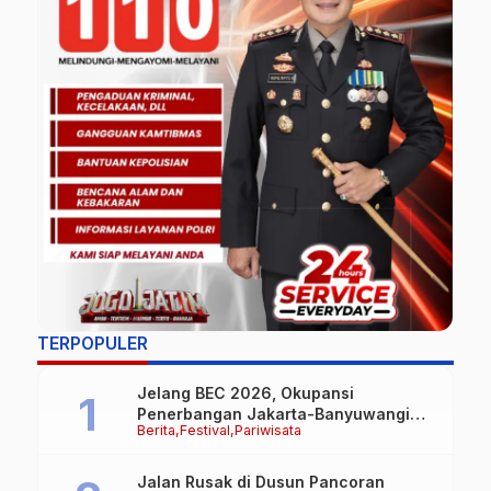
TERPOPULER
Jelang BEC 2026, Okupansi
Penerbangan Jakarta-Banyuwangi
Berita
Festival
Pariwisata
Tembus 90 Persen
Jalan Rusak di Dusun Pancoran