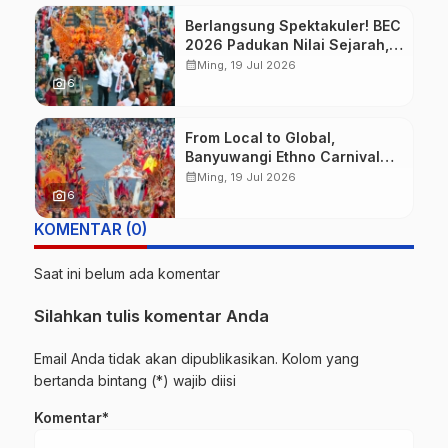
Berlangsung Spektakuler! BEC
2026 Padukan Nilai Sejarah,
Budaya, dan Fashion Berkelas
calendar_month
Ming, 19 Jul 2026
Dunia
photo_camera
6
From Local to Global,
Banyuwangi Ethno Carnival
Buktikan Budaya Lokal Mampu
calendar_month
Ming, 19 Jul 2026
Mendunia
photo_camera
6
KOMENTAR (0)
Saat ini belum ada komentar
Silahkan tulis komentar Anda
Email Anda tidak akan dipublikasikan. Kolom yang
bertanda bintang (*) wajib diisi
Komentar*