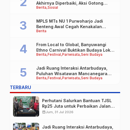
Akhirnya Diperbaiki, Aksi Gotong
Berita
Sosial
Royong FRB dan Laskar Bali Shanti Jet
Lie Tuai Apresiasi Warga
MPLS MTs NU 1 Purwoharjo Jadi
Benteng Awal Cegah Kenakalan
Berita
Remaja, Polsek Purwoharjo Tanamkan
Kesadaran Hukum Sejak Hari Pertama
From Local to Global, Banyuwangi
Ethno Carnival Buktikan Budaya Lokal
Berita
Festival
Pariwisata
Seni Budaya
Mampu Mendunia
Jadi Ruang Interaksi Antarbudaya,
Puluhan Wisatawan Mancanegara
Berita
Festival
Pariwisata
Seni Budaya
Meriahkan BEC 2026
TERBARU
Perhutani Salurkan Bantuan TJSL
Rp25 Juta untuk Perbaikan Jalan
Warga Sekitar Hutan di
calendar_month
Jum, 31 Jul 2026
Banyuwangi
Jadi Ruang Interaksi Antarbudaya,