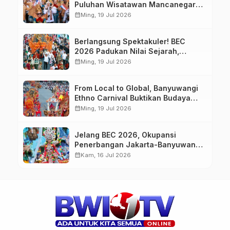
Puluhan Wisatawan Mancanegara
Meriahkan BEC 2026
calendar_month
Ming, 19 Jul 2026
Berlangsung Spektakuler! BEC
2026 Padukan Nilai Sejarah,
Budaya, dan Fashion Berkelas
calendar_month
Ming, 19 Jul 2026
Dunia
From Local to Global, Banyuwangi
Ethno Carnival Buktikan Budaya
Lokal Mampu Mendunia
calendar_month
Ming, 19 Jul 2026
Jelang BEC 2026, Okupansi
Penerbangan Jakarta-Banyuwangi
Tembus 90 Persen
calendar_month
Kam, 16 Jul 2026