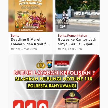
photo_camera
phot
4
Berita
Berita
Pemerintahan
Be
Deadline 9 Maret!
Gowes ke Kantor Jadi
J
Lomba Video Kreatif
Sinyal Serius, Bupati
P
Patrol Ramadan
Ipuk Dorong ASN
S
calendar_month
calendar_month
calendar_month
Kam, 5 Mar 2026
Rab, 1 Apr 2026
Banyuwangi Siapkan
Banyuwangi Hemat
L
Hadiah Jutaan
BBM dan Ubah Gaya
M
Hidup