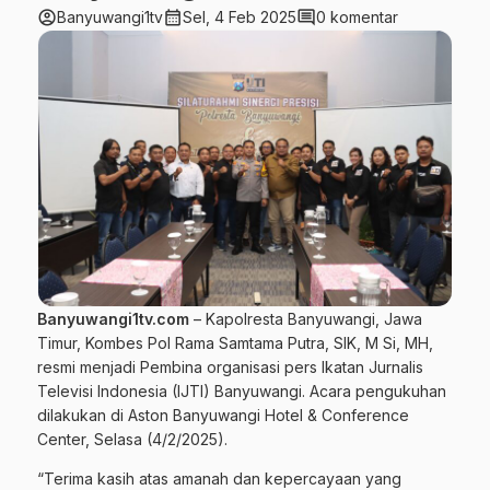
account_circle
calendar_month
comment
Banyuwangi1tv
Sel, 4 Feb 2025
0 komentar
Banyuwangi1tv.com
– Kapolresta Banyuwangi, Jawa
Timur, Kombes Pol Rama Samtama Putra, SIK, M Si, MH,
resmi menjadi Pembina organisasi pers Ikatan Jurnalis
Televisi Indonesia (IJTI) Banyuwangi. Acara pengukuhan
dilakukan di Aston Banyuwangi Hotel & Conference
Center, Selasa (4/2/2025).
“Terima kasih atas amanah dan kepercayaan yang