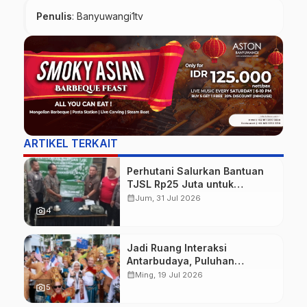
Penulis
: Banyuwangi1tv
ARTIKEL TERKAIT
Perhutani Salurkan Bantuan
TJSL Rp25 Juta untuk
Perbaikan Jalan Warga
calendar_month
Jum, 31 Jul 2026
Sekitar Hutan di Banyuwangi
photo_camera
4
Jadi Ruang Interaksi
Antarbudaya, Puluhan
Wisatawan Mancanegara
calendar_month
Ming, 19 Jul 2026
Meriahkan BEC 2026
photo_camera
5