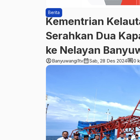
Berita
Kementrian Kelaut
Serahkan Dua Kapa
ke Nelayan Banyu
account_circle
calendar_month
comment
Banyuwangi1tv
Sab, 28 Des 2024
0 