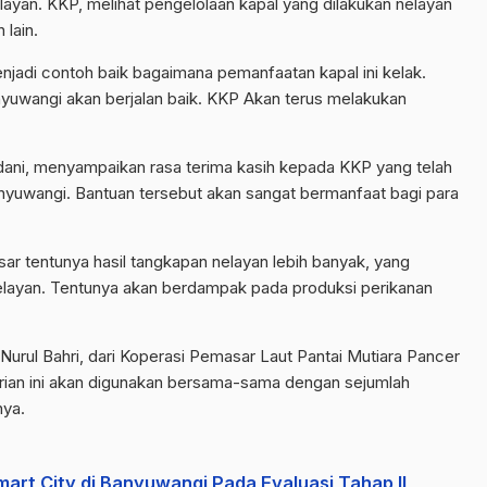
layan. KKP, melihat pengelolaan kapal yang dilakukan nelayan
lain.
jadi contoh baik bagaimana pemanfaatan kapal ini kelak.
nyuwangi akan berjalan baik. KKP Akan terus melakukan
dani, menyampaikan rasa terima kasih kepada KKP yang telah
yuwangi. Bantuan tersebut akan sangat bermanfaat bagi para
ar tentunya hasil tangkapan nelayan lebih banyak, yang
elayan. Tentunya akan berdampak pada produksi perikanan
 Nurul Bahri, dari Koperasi Pemasar Laut Pantai Mutiara Pancer
rian ini akan digunakan bersama-sama dengan sejumlah
nya.
art City di Banyuwangi Pada Evaluasi Tahap ll