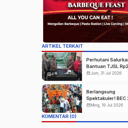
ARTIKEL TERKAIT
Perhutani Salurka
Bantuan TJSL Rp
Juta untuk Perba
calendar_month
Jum, 31 Jul 2026
photo_camera
4
Jalan Warga Sekit
Hutan di Banyuwa
Berlangsung
Spektakuler! BEC
Padukan Nilai Sej
calendar_month
Ming, 19 Jul 2026
photo_camera
6
Budaya, dan Fash
KOMENTAR (0)
Berkelas Dunia