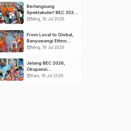
Meriahkan BEC 2026
Berlangsung
Spektakuler! BEC 2026
Padukan Nilai Sejarah,
calendar_month
Ming, 19 Jul 2026
Budaya, dan Fashion
Berkelas Dunia
From Local to Global,
Banyuwangi Ethno
Carnival Buktikan
calendar_month
Ming, 19 Jul 2026
Budaya Lokal Mampu
Mendunia
Jelang BEC 2026,
Okupansi
Penerbangan Jakarta-
calendar_month
Kam, 16 Jul 2026
Banyuwangi Tembus
90 Persen