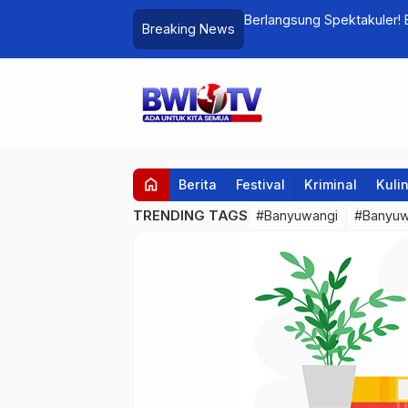
han Wisatawan Mancanegara Meriahkan
Berlangsung Spektakuler! 
Breaking News
Berkelas Dunia
home
Berita
Festival
Kriminal
Kuli
TRENDING TAGS
#Banyuwangi
#Banyuw