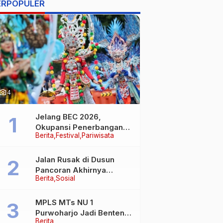
ERPOPULER
hoto_camera
4
Jelang BEC 2026,
Okupansi Penerbangan
Berita
Festival
Pariwisata
Jakarta-Banyuwangi
Tembus 90 Persen
Jalan Rusak di Dusun
Pancoran Akhirnya
Berita
Sosial
Diperbaiki, Aksi Gotong
Royong FRB dan Laskar
Bali Shanti Jet Lie Tuai
MPLS MTs NU 1
Apresiasi Warga
Purwoharjo Jadi Benteng
Berita