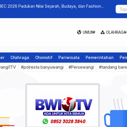
BEC 2026 Padukan Nilai Sejarah, Budaya, dan Fashion
From Local
Mendunia
expand_more
expand_m
UMUM
OLAHRAGA
ner
Olahraga
Otomotif
Pariwisata
Pemerintahan
Pen
angi1TV
#polresta banyuwangi
#Persewangi
#tandang bar