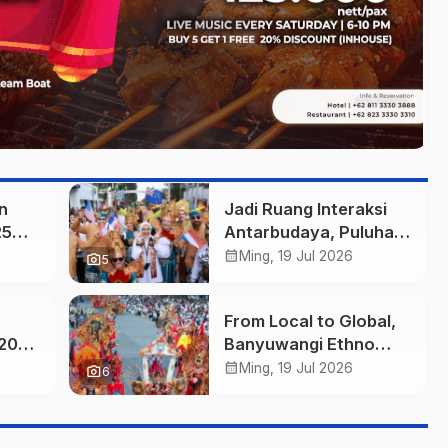
n
Jadi Ruang Interaksi
25
Antarbudaya, Puluhan
ikan
Wisatawan
calendar_month
Ming, 19 Jul 2026
photo_camera
5
ar
Mancanegara
ngi
Meriahkan BEC 2026
From Local to Global,
 2026
Banyuwangi Ethno
arah,
Carnival Buktikan
calendar_month
Ming, 19 Jul 2026
photo_camera
6
ion
Budaya Lokal Mampu
Mendunia