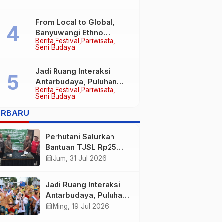
Awal Cegah Kenakalan
Remaja, Polsek
Purwoharjo Tanamkan
From Local to Global,
Kesadaran Hukum Sejak
Banyuwangi Ethno
Berita
Festival
Pariwisata
Hari Pertama
Carnival Buktikan Budaya
Seni Budaya
Lokal Mampu Mendunia
Jadi Ruang Interaksi
Antarbudaya, Puluhan
Berita
Festival
Pariwisata
Wisatawan Mancanegara
Seni Budaya
Meriahkan BEC 2026
ERBARU
Perhutani Salurkan
Bantuan TJSL Rp25
Juta untuk Perbaikan
calendar_month
Jum, 31 Jul 2026
Jalan Warga Sekitar
Hutan di Banyuwangi
Jadi Ruang Interaksi
Antarbudaya, Puluhan
Wisatawan
calendar_month
Ming, 19 Jul 2026
Mancanegara