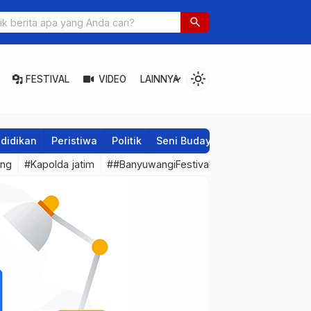
 to Global, Banyuwangi Ethno Carnival Buktikan Budaya Lokal Mam
search
light_mode
ore
expand_more
FESTIVAL
VIDEO
LAINNYA
didikan
Peristiwa
Politik
Seni Budaya
Sosial
Tech
eng
#Kapolda jatim
##BanyuwangiFestival
#Sepakbola
#Ba