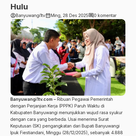
Hulu
account_circle
calendar_month
comment
Banyuwangi1tv
Ming, 28 Des 2025
0 komentar
Banyuwangi1tv.com –
Ribuan Pegawai Pemerintah
dengan Perjanjian Kerja (PPPK) Paruh Waktu di
Kabupaten Banyuwangi menunjukkan wujud rasa syukur
dengan cara yang berbeda. Usai menerima Surat
Keputusan (SK) pengangkatan dari Bupati Banyuwangi
Ipuk Fiestiandani, Minggu (28/12/2025), sebanyak 4.888