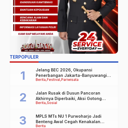
TERPOPULER
Jelang BEC 2026, Okupansi
Penerbangan Jakarta-Banyuwangi
Berita
Festival
Pariwisata
Tembus 90 Persen
Jalan Rusak di Dusun Pancoran
Akhirnya Diperbaiki, Aksi Gotong
Berita
Sosial
Royong FRB dan Laskar Bali Shanti Jet
Lie Tuai Apresiasi Warga
MPLS MTs NU 1 Purwoharjo Jadi
Benteng Awal Cegah Kenakalan
Berita
Remaja, Polsek Purwoharjo Tanamkan