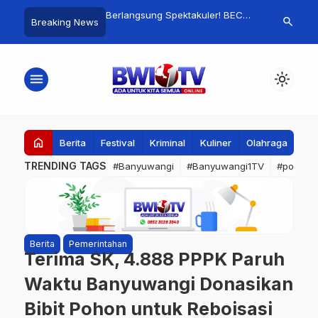
 Interaksi
Berlangsung Spektakuler! BEC
From Local t
search
Breaking News
ya, Puluhan Wisatawan
2026 Padukan Nilai Sejarah,
Ethno Carniv
ara Meriahkan BEC
Budaya, dan Fashion Berkelas
Lokal Mampu
Dunia
menu
light_mode
home
Berita
Festival
Kriminal
Kuliner
Olahraga
Oto
TRENDING TAGS
#Banyuwangi
#Banyuwangi1TV
#polrest
Berita
Pemerintahan
Terima SK, 4.888 PPPK Paruh
Waktu Banyuwangi Donasikan
Bibit Pohon untuk Reboisasi