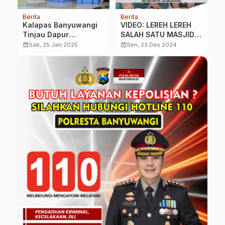
Berita
Berita
O
Kalapas Banyuwangi
VIDEO: LEREH LEREH
M
Tinjau Dapur
SALAH SATU MASJID
T
n
Pengolahan Bahan
TERTUA DI
K
calendar_month
calendar_month
calendar_month
Sab, 25 Jan 2025
Sen, 23 Des 2024
Makanan, Pastikan
BANYUWANGI
2
Makanan Telah Sesuai
dengan Menu Harian