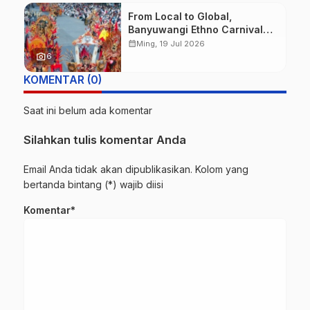
From Local to Global,
Banyuwangi Ethno Carnival
Buktikan Budaya Lokal Mampu
calendar_month
Ming, 19 Jul 2026
Mendunia
photo_camera
6
KOMENTAR (0)
Saat ini belum ada komentar
Silahkan tulis komentar Anda
Email Anda tidak akan dipublikasikan. Kolom yang
bertanda bintang (*) wajib diisi
Komentar*