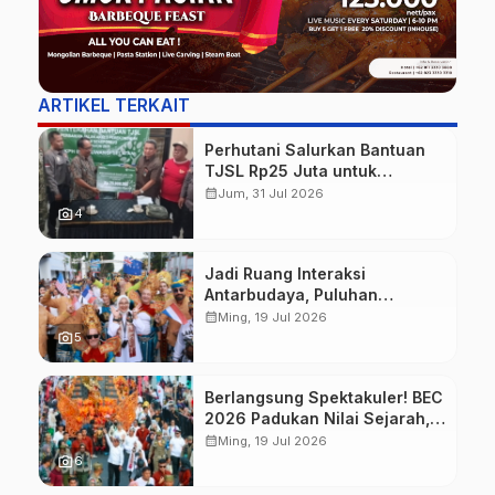
ARTIKEL TERKAIT
Perhutani Salurkan Bantuan
TJSL Rp25 Juta untuk
Perbaikan Jalan Warga
calendar_month
Jum, 31 Jul 2026
Sekitar Hutan di Banyuwangi
photo_camera
4
Jadi Ruang Interaksi
Antarbudaya, Puluhan
Wisatawan Mancanegara
calendar_month
Ming, 19 Jul 2026
Meriahkan BEC 2026
photo_camera
5
Berlangsung Spektakuler! BEC
2026 Padukan Nilai Sejarah,
Budaya, dan Fashion Berkelas
calendar_month
Ming, 19 Jul 2026
Dunia
photo_camera
6