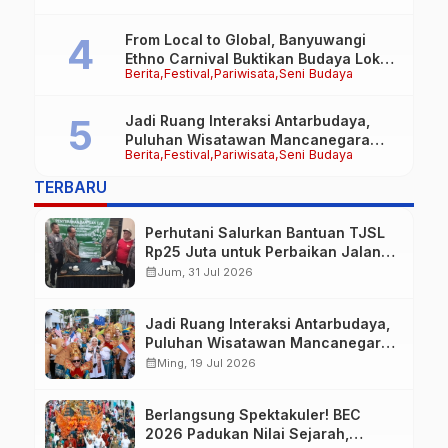
Kesadaran Hukum Sejak Hari Pertama
From Local to Global, Banyuwangi
Ethno Carnival Buktikan Budaya Lokal
Berita
Festival
Pariwisata
Seni Budaya
Mampu Mendunia
Jadi Ruang Interaksi Antarbudaya,
Puluhan Wisatawan Mancanegara
Berita
Festival
Pariwisata
Seni Budaya
Meriahkan BEC 2026
TERBARU
Perhutani Salurkan Bantuan TJSL
Rp25 Juta untuk Perbaikan Jalan
Warga Sekitar Hutan di
calendar_month
Jum, 31 Jul 2026
Banyuwangi
Jadi Ruang Interaksi Antarbudaya,
Puluhan Wisatawan Mancanegara
Meriahkan BEC 2026
calendar_month
Ming, 19 Jul 2026
Berlangsung Spektakuler! BEC
2026 Padukan Nilai Sejarah,