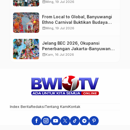
Budaya, dan Fashion Berkelas
calendar_month
Ming, 19 Jul 2026
Dunia
From Local to Global, Banyuwangi
Ethno Carnival Buktikan Budaya
Lokal Mampu Mendunia
calendar_month
Ming, 19 Jul 2026
Jelang BEC 2026, Okupansi
Penerbangan Jakarta-Banyuwangi
Tembus 90 Persen
calendar_month
Kam, 16 Jul 2026
Index Berita
Redaksi
Tentang Kami
Kontak